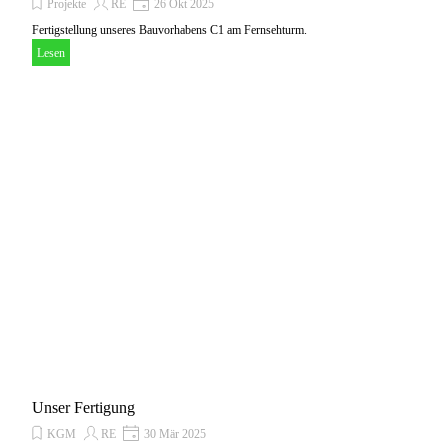
Projekte
RE
26 Okt 2025
Fertigstellung unseres Bauvorhabens C1 am Fernsehturm.
Lesen
Unser Fertigung
KGM
RE
30 Mär 2025