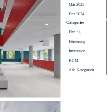
Mär 2025
Dez 2024
Block überspringen Cate
Categories
Ehrung
Förderung
Investition
KGM
Alle Kategorien