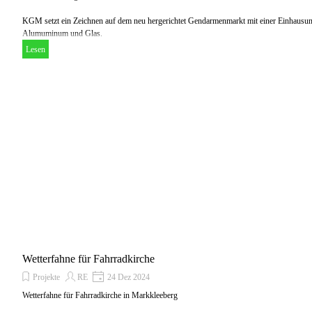
KGM setzt ein Zeichnen auf dem neu hergerichtet Gendarmenmarkt mit einer Einhausun
Alumuminum und Glas.
Lesen
Wetterfahne für Fahrradkirche
Projekte
RE
24 Dez 2024
Wetterfahne für Fahrradkirche in Markkleeberg