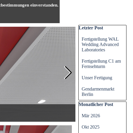
zbestimmungen
einverstanden.
Kontakt
Block überspringen Letzt
Letzter Post
Fertigstellung WAL
Wedding Advanced
Laboratories
Fertigstellung C1 am
Fernsehturm
Unser Fertigung
Gendarmenmarkt
Berlin
Block überspringen Mona
Monatlicher Post
Mär 2026
Okt 2025