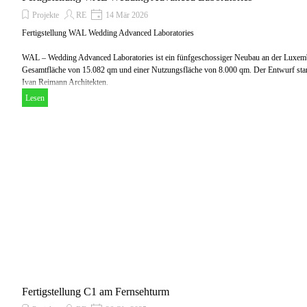
Projekte
RE
14 Mär 2026
Fertigstellung WAL Wedding Advanced Laboratories
WAL – Wedding Advanced Laboratories ist ein fünfgeschossiger Neubau an der Luxemb
Gesamtfläche von 15.082 qm und einer Nutzungsfläche von 8.000 qm. Der Entwurf s
Ivan Reimann Architekten.
Lesen
Fertigstellung C1 am Fernsehturm